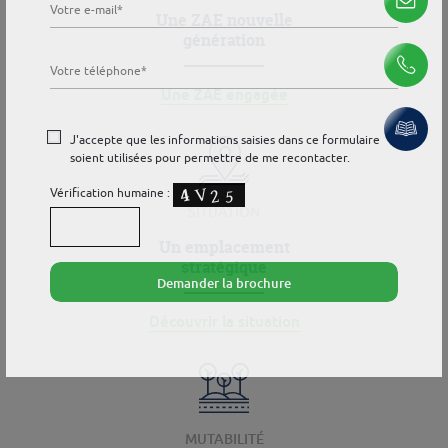
Une ZAE nouvelle
génération
Une ZAE engagée
Veuillez
J'accepte que les informations saisies dans ce formulaire
laisser
soient utilisées pour permettre de me recontacter.
ce
Vérification humaine :
champ
SITUATION
vide.
Un emplacement
stratégique
Demander la brochure
Découvrir la situation
MUTABILITÉ