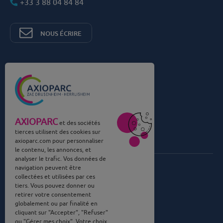
+33 3 88 04 84 84
NOUS ÉCRIRE
Commercialisé par Nexity et
Tellos Immobilier
AXIOPARC
et des sociétés
tierces utilisent des cookies sur
axioparc.com
pour personnaliser
Le projet
le contenu, les annonces, et
analyser le trafic. Vos données de
Une ZAE engagée
navigation peuvent être
collectées et utilisées par ces
Parcelles et réservation
tiers. Vous pouvez donner ou
retirer votre consentement
Situation
globalement ou par finalité en
cliquant sur "Accepter", "Refuser"
Actualités
ou "Gérer mes choix". Votre choix