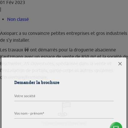
01 Fév 2023
|
Non classé
Axioparc a su convaincre petites entreprises et gros industriels
de s’y installer.
Les travaux 🚧 ont démarrés pour la droguerie alsacienne
Kautzmann avec un espace de vente de 850 m² et la société de
Bischwiller, AS Ouvertures, spécialisée dans la vente et
l’installation de portails, garde-corps et autres systèmes
d’ouverture/fermeture.
Demander la brochure
TERRITOIRES D'AVENIR