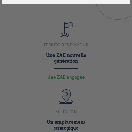
TERRITOIRES D'AVENIR
Une ZAE nouvelle
génération
Une ZAE engagée
SITUATION
Un emplacement
stratégique