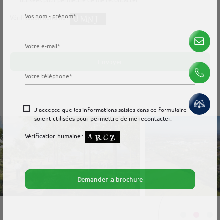
utilisées pour permettre de me recontacter.
Vérification humaine :
Envoyer
Veuillez
J'accepte que les informations saisies dans ce formulaire
laisser
soient utilisées pour permettre de me recontacter.
ce
Vérification humaine :
champ
vide.
Demander la brochure