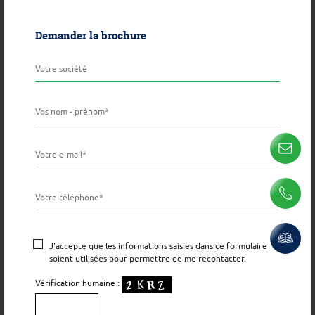
génération
Demander la brochure
Une ZAE engagée
SITUATION
Un emplacement
stratégique
Découvrir la situation
Veuillez
J'accepte que les informations saisies dans ce formulaire
laisser
soient utilisées pour permettre de me recontacter.
ce
Vérification humaine :
champ
MUTABILITÉ
vide.
Anticiper les